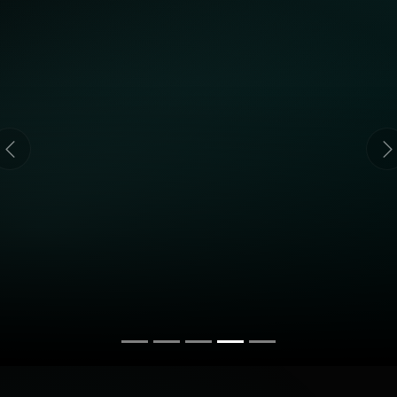
П
Р
Г
О
А
Р
М
Специальные
УТИЛИЗАЦИЯ
ОБМЕН
Экологично
Выгодные условия
ПОЛУЧИТЬ ПРЕДЛОЖЕНИЕ