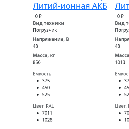
Литий-ионная АКБ
Лит
0 ₽
0 ₽
Вид техники
Вид 
Погрузчик
Погру
Напряжение, В
Напря
48
48
Масса, кг
Масса
856
1013
Емкость
Емкос
375
3
450
4
525
5
Цвет, RAL
Цвет, 
7011
7
1028
1