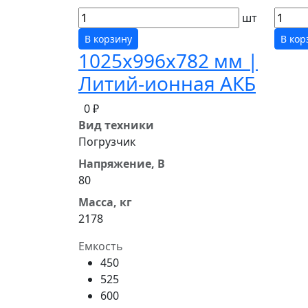
шт
В корзину
В кор
1025x996x782 мм |
Литий-ионная АКБ
0 ₽
Вид техники
Погрузчик
Напряжение, В
80
Масса, кг
2178
Емкость
450
525
600