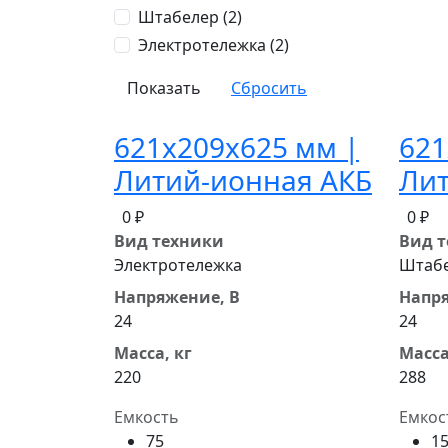
Штабелер (
2
)
Электротележка (
2
)
Сбросить
621x209x625 мм |
621
Литий-ионная АКБ
Лит
0 ₽
0 ₽
Вид техники
Вид 
Электротележка
Штабе
Напряжение, В
Напря
24
24
Масса, кг
Масса
220
288
Емкость
Емкос
75
1