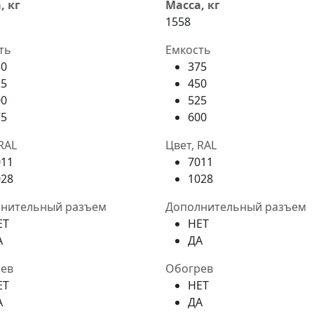
, кг
Масса, кг
1558
ть
Емкость
50
375
25
450
00
525
75
600
RAL
Цвет, RAL
011
7011
028
1028
нительный разъем
Дополнительный разъем
ЕТ
НЕТ
А
ДА
ев
Обогрев
ЕТ
НЕТ
А
ДА