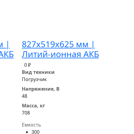
м |
827x519x625 мм |
АКБ
Литий-ионная АКБ
0 ₽
Вид техники
Погрузчик
Напряжение, В
48
Масса, кг
708
Емкость
300