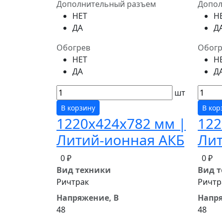
Дополнительный разъем
Допол
НЕТ
Н
ДА
Д
Обогрев
Обогр
НЕТ
Н
ДА
Д
шт
В корзину
В кор
1220x424x782 мм |
122
Литий-ионная АКБ
Лит
0 ₽
0 ₽
Вид техники
Вид 
Ричтрак
Ричтр
Напряжение, В
Напря
48
48