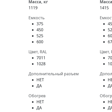
Масса, кг
Масса
1119
1415
Емкость
Емкос
375
4
450
5
525
6
600
6
Цвет, RAL
Цвет, 
7011
7
1028
1
Дополнительный разъем
Допол
НЕТ
Н
ДА
Д
Обогрев
Обогр
НЕТ
Н
ДА
Д