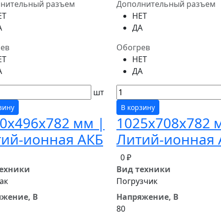
нительный разъем
Дополнительный разъем
ЕТ
НЕТ
А
ДА
ев
Обогрев
ЕТ
НЕТ
А
ДА
шт
зину
В корзину
0x496x782 мм |
1025x708x782 
ий-ионная АКБ
Литий-ионная 
0 ₽
техники
Вид техники
ак
Погрузчик
жение, В
Напряжение, В
80