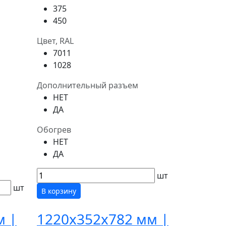
375
450
Цвет, RAL
7011
1028
Дополнительный разъем
НЕТ
ДА
Обогрев
НЕТ
ДА
шт
шт
В корзину
м |
1220x352x782 мм |