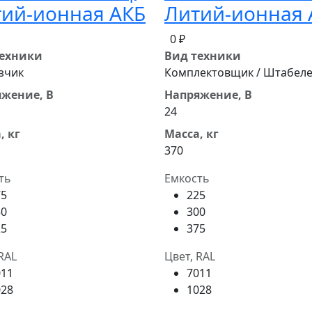
ий-ионная АКБ
Литий-ионная 
0 ₽
техники
Вид техники
зчик
Комплектовщик / Штабел
жение, В
Напряжение, В
24
, кг
Масса, кг
370
ть
Емкость
75
225
50
300
25
375
RAL
Цвет, RAL
011
7011
028
1028