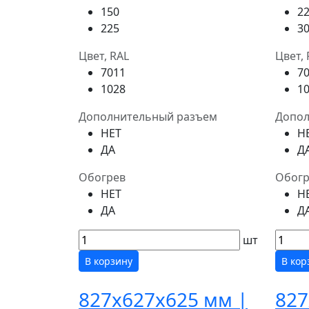
150
2
225
3
Цвет, RAL
Цвет, 
7011
7
1028
1
Дополнительный разъем
Допол
НЕТ
Н
ДА
Д
Обогрев
Обогр
НЕТ
Н
ДА
Д
шт
В корзину
В кор
827x627x625 мм |
827