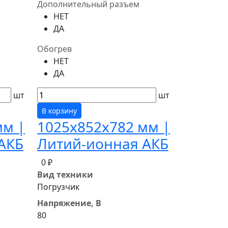
Дополнительный разъем
НЕТ
ДА
Обогрев
НЕТ
ДА
шт
шт
В корзину
мм |
1025x852x782 мм |
АКБ
Литий-ионная АКБ
0 ₽
Вид техники
Погрузчик
Напряжение, В
80