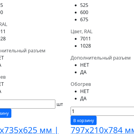
25
525
00
600
675
RAL
011
Цвет, RAL
028
7011
1028
нительный разъем
ЕТ
Дополнительный разъем
А
НЕТ
ДА
ев
ЕТ
Обогрев
А
НЕТ
ДА
шт
зину
В корзину
x735x625 мм |
797x210x784 м