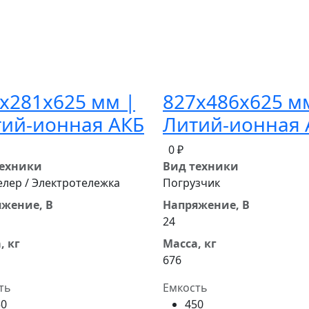
x281x625 мм |
827x486x625 м
ий-ионная АКБ
Литий-ионная 
0 ₽
техники
Вид техники
лер / Электротележка
Погрузчик
жение, В
Напряжение, В
24
, кг
Масса, кг
676
ть
Емкость
50
450