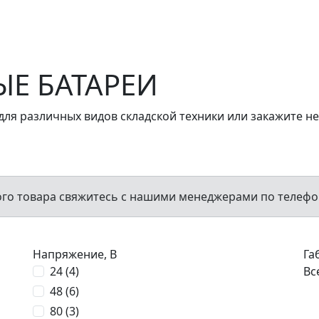
кция
Магазин
Компания
Контакты
Е БАТАРЕИ
для различных видов складской техники или закажите н
ого товара свяжитесь с нашими менеджерами по телефо
Напряжение, В
Га
24 (
4
)
Вс
48 (
6
)
80 (
3
)