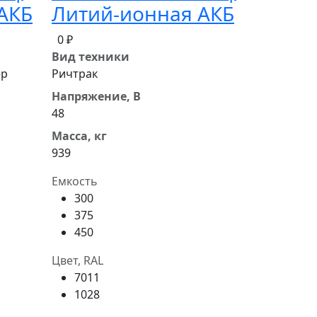
АКБ
Литий-ионная АКБ
0 ₽
Вид техники
ер
Ричтрак
Напряжение, В
48
Масса, кг
939
Емкость
300
375
450
Цвет, RAL
7011
1028