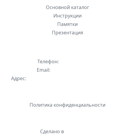
Основной каталог
Инструкции
Памятки
Презентация
Контакты
Телефон:
+7 495 744-73-58
Email:
info@lionsystems.ru
Адрес:
121087, г. Москва, муниципальный округ
Филевский парк, пр-д Береговой
Мы используем файлы cookie для улучшения
работы сайта. Продолжая использовать
Политика конфиденциальности
сайт, вы соглашаетесь с
Политикой
конфиденциальности
.
Сделано в
BIG BLACK
Понятно